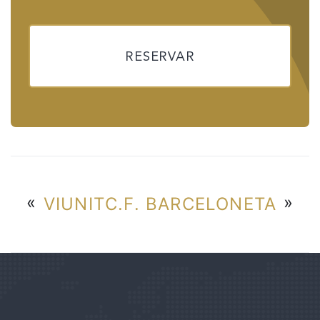
RESERVAR
«
»
VIUNIT
C.F. BARCELONETA